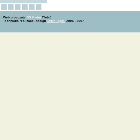
Web provozuje
OS Kadet
Třebíč
Technická realizace, design
Tajfun Digital
2004 - 2007