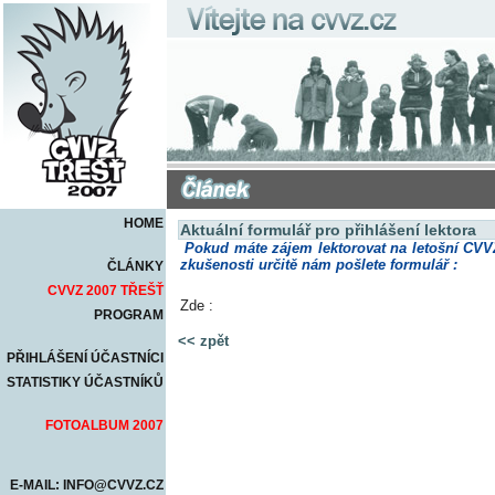
HOME
Aktuální formulář pro přihlášení lektora
Pokud máte zájem lektorovat na letošní CVVZt
zkušenosti určitě nám pošlete formulář :
ČLÁNKY
CVVZ 2007 TŘEŠŤ
Zde :
PROGRAM
<< zpět
PŘIHLÁŠENÍ ÚČASTNÍCI
STATISTIKY ÚČASTNÍKŮ
FOTOALBUM 2007
E-MAIL: INFO@CVVZ.CZ