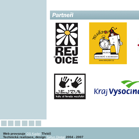
Web provozuje
OS Kadet
Třebíč
Technická realizace, design
Tajfun Digital
2004 - 2007