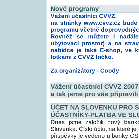
Nové programy
Vážení účastníci CVVZ,
na stránky
www.cvvz.cz
bude 2
programů včetně doprovodnýc
Rovněž se můžete i nadále 
ubytovací prostor) a na stravu
nabídce je také E-shop, ve 
fotkami z CVVZ tričko.
Za organizátory - Coody
Vážení účastníci CVVZ 2007 
a tak jsme pro vás připravil
ÚČET NA SLOVENKU PRO 
ÚČASTNÍKY-PLATBA VE S
Dnes jsme založili nový ban
Slovenka. Číslo účtu, na které j
příspěvky je vedeno u banky Č