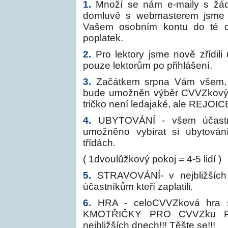
1.
Množí se nám e-maily s žád
domluvě s webmasterem jsme 
Vašem osobním kontu do té do
poplatek.
2.
Pro lektory jsme nově zřídili
pouze lektorům po přihlášení.
3.
Začátkem srpna Vám všem, kt
bude umožněn výběr CVVZkových
tričko není ledajaké, ale REJOIC
4.
UBYTOVÁNÍ - všem účastní
umožněno vybírat si ubytován
třídách.
( 1dvoulůžkový pokoj = 4-5 lidí )
5.
STRAVOVÁNÍ- v nejbližších
účastníkům kteří zaplatili.
6.
HRA - celoCVVZková hra
KMOTŘIČKY PRO CVVZku P
nejbližších dnech!!! Těšte se!!!