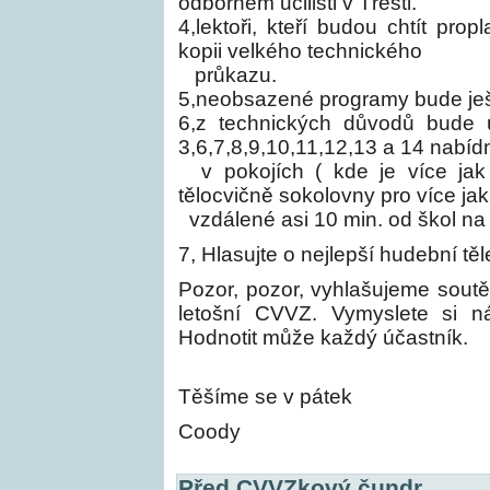
odborném učilišti v Třešti.
4,lektoři, kteří budou chtít pro
kopii velkého technického
průkazu.
5,neobsazené programy bude ješt
6,z technických důvodů bude 
3,6,7,8,9,10,11,12,13 a 14 nabíd
v pokojích ( kde je více ja
tělocvičně sokolovny pro více jak 
vzdálené asi 10 min. od škol na
7, Hlasujte o nejlepší hudební tě
Pozor, pozor, vyhlašujeme sout
letošní CVVZ. Vymyslete si ná
Hodnotit může každý účastník.
Těšíme se v pátek
Coody
Před CVVZkový čundr