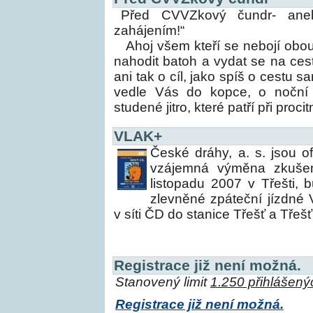
Před CVVZkový čundr- ane
zahájením!“
Ahoj všem kteří se nebojí obou
nahodit batoh a vydat se na cest
ani tak o cíl, jako spíš o cestu 
vedle Vás do kopce, o noční 
studené jitro, které patří při proc
VLAK+
České dráhy, a. s. jsou o
vzájemná výměna zkušen
listopadu 2007 v Třešti,
zlevněné zpáteční jízdné 
v síti ČD do stanice Třešť a Třešť
Registrace již není možná.
Stanovený limit
1.250 přihlášený
Registrace již není možná.