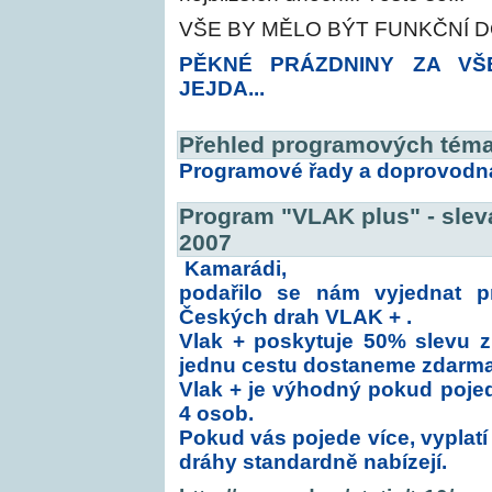
VŠE BY MĚLO BÝT FUNKČNÍ 
PĚKNÉ PRÁZDNINY ZA VŠ
JEJDA...
Přehled programových téma
Programové řady a doprovodn
Program "VLAK plus" - slev
2007
Kamarádi,
podařilo se nám vyjednat 
Českých drah VLAK + .
Vlak + poskytuje 50% slevu z
jednu cestu dostaneme zdarma
Vlak + je výhodný pokud poje
4 osob.
Pokud vás pojede více, vyplatí
dráhy standardně nabízejí.