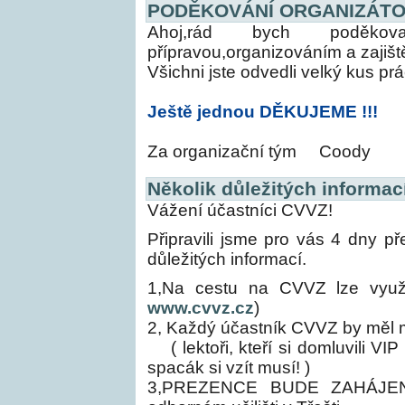
PODĚKOVÁNÍ ORGANIZÁTO
Ahoj,rád bych poděkov
přípravou,organizováním a zajišt
Všichni jste odvedli velký kus p
Ještě jednou DĚKUJEME !!!
Za organizační tým
Coody
Několik důležitých informací
Vážení účastníci CVVZ!
Připravili jsme pro vás 4 dny p
důležitých informací.
1,Na cestu na CVVZ lze využ
www.cvvz.cz
)
2, Každý účastník CVVZ by měl m
( lektoři, kteří si domluvili VI
spacák si vzít musí! )
3,PREZENCE BUDE ZAHÁJEN