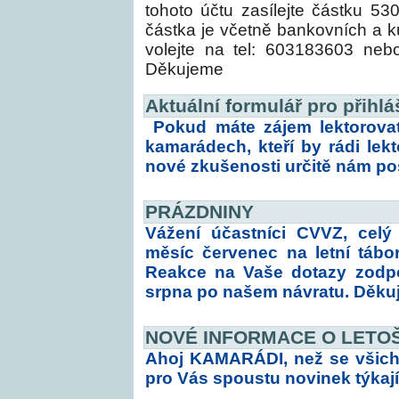
tohoto účtu zasílejte částk
částka je včetně bankovních a k
volejte na tel: 603183603 neb
Děkujeme
Aktuální formulář pro přihlá
Pokud máte zájem lektorovat
kamarádech, kteří by rádi lek
nové zkušenosti určitě nám poš
PRÁZDNINY
Vážení účastníci CVVZ, celý
měsíc červenec na letní tábor
Reakce na Vaše dotazy zodpo
srpna po našem návratu. Děku
NOVÉ INFORMACE O LETOŠ
Ahoj KAMARÁDI, než se všich
pro Vás spoustu novinek týkají