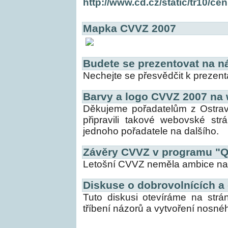
http://www.cd.cz/static/tr10/c
Mapka CVVZ 2007
Budete se prezentovat na n
Nechejte se přesvědčit k prezent
Barvy a logo CVVZ 2007 na
Děkujeme pořadatelům z Ostravy 
připravili takové webovské str
jednoho pořadatele na dalšího.
Závěry CVVZ v programu "
Letošní CVVZ neměla ambice na 
Diskuse o dobrovolnících a 
Tuto diskusi otevíráme na str
tříbení názorů a vytvoření nosn