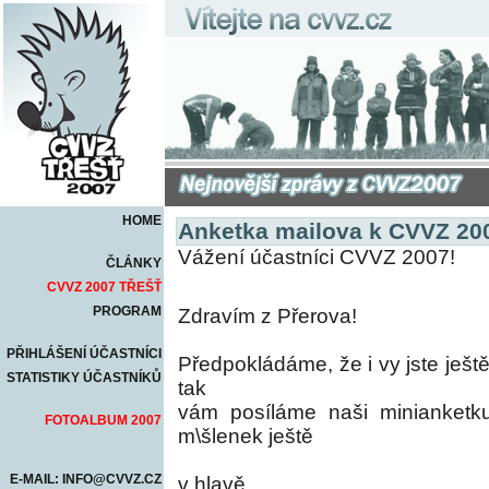
HOME
Anketka mailova k CVVZ 20
Vážení účastníci CVVZ 2007!
ČLÁNKY
CVVZ 2007 TŘEŠŤ
PROGRAM
Zdravím z Přerova!
PŘIHLÁŠENÍ ÚČASTNÍCI
Předpokládáme, že i vy jste ješ
STATISTIKY ÚČASTNÍKŮ
tak
vám posíláme naši minianket
FOTOALBUM 2007
m\šlenek ještě
E-MAIL: INFO@CVVZ.CZ
v hlavě.