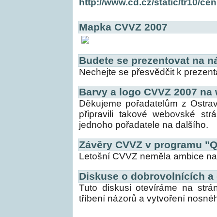
http://www.cd.cz/static/tr10/c
Mapka CVVZ 2007
Budete se prezentovat na n
Nechejte se přesvědčit k prezent
Barvy a logo CVVZ 2007 na
Děkujeme pořadatelům z Ostravy 
připravili takové webovské str
jednoho pořadatele na dalšího.
Závěry CVVZ v programu "
Letošní CVVZ neměla ambice na 
Diskuse o dobrovolnících a 
Tuto diskusi otevíráme na str
tříbení názorů a vytvoření nosn