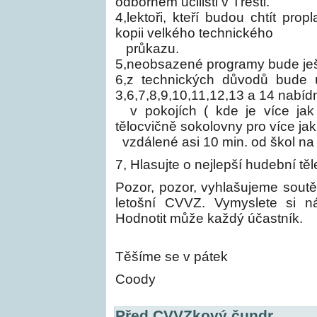
odborném učilišti v Třešti.
4,lektoři, kteří budou chtít pro
kopii velkého technického
průkazu.
5,neobsazené programy bude ješt
6,z technických důvodů bude 
3,6,7,8,9,10,11,12,13 a 14 nabíd
v pokojích ( kde je více ja
tělocvičně sokolovny pro více jak 
vzdálené asi 10 min. od škol na
7, Hlasujte o nejlepší hudební tě
Pozor, pozor, vyhlašujeme sout
letošní CVVZ. Vymyslete si ná
Hodnotit může každý účastník.
Těšíme se v pátek
Coody
Před CVVZkový čundr