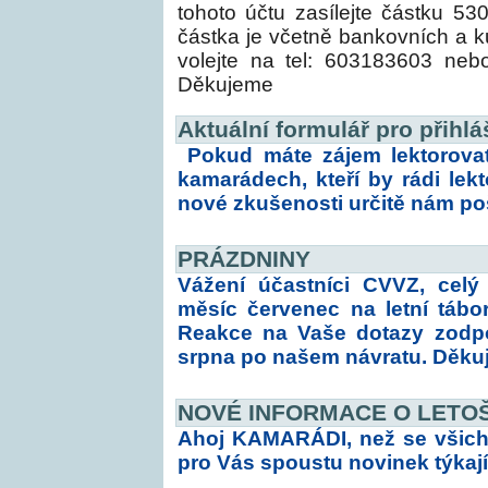
tohoto účtu zasílejte částk
částka je včetně bankovních a k
volejte na tel: 603183603 neb
Děkujeme
Aktuální formulář pro přihlá
Pokud máte zájem lektorovat
kamarádech, kteří by rádi lek
nové zkušenosti určitě nám poš
PRÁZDNINY
Vážení účastníci CVVZ, celý
měsíc červenec na letní tábor
Reakce na Vaše dotazy zodpo
srpna po našem návratu. Děku
NOVÉ INFORMACE O LETOŠ
Ahoj KAMARÁDI, než se všich
pro Vás spoustu novinek týkají