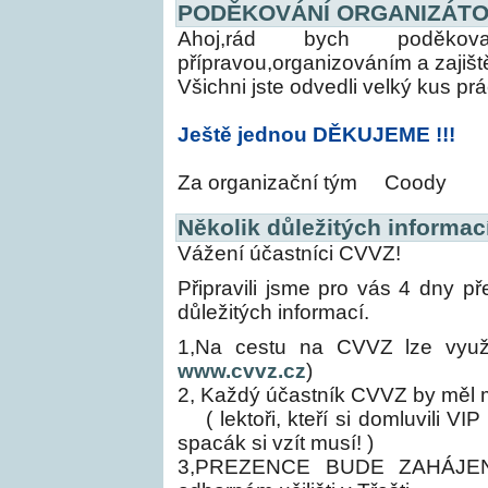
PODĚKOVÁNÍ ORGANIZÁTO
Ahoj,rád bych poděkov
přípravou,organizováním a zajišt
Všichni jste odvedli velký kus p
Ještě jednou DĚKUJEME !!!
Za organizační tým
Coody
Několik důležitých informací
Vážení účastníci CVVZ!
Připravili jsme pro vás 4 dny p
důležitých informací.
1,Na cestu na CVVZ lze využ
www.cvvz.cz
)
2, Každý účastník CVVZ by měl m
( lektoři, kteří si domluvili VI
spacák si vzít musí! )
3,PREZENCE BUDE ZAHÁJEN