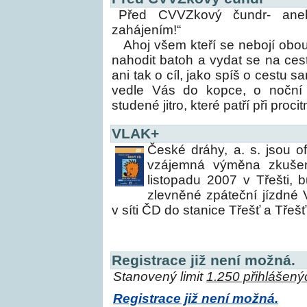
Před CVVZkový čundr- ane
zahájením!“
Ahoj všem kteří se nebojí obou
nahodit batoh a vydat se na cest
ani tak o cíl, jako spíš o cestu 
vedle Vás do kopce, o noční 
studené jitro, které patří při proc
VLAK+
České dráhy, a. s. jsou o
vzájemná výměna zkušen
listopadu 2007 v Třešti,
zlevněné zpáteční jízdné 
v síti ČD do stanice Třešť a Třešť
Registrace již není možná.
Stanovený limit
1.250 přihlášený
Registrace již není možná.