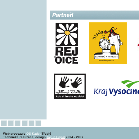
Web provozuje
OS Kadet
Třebíč
Technická realizace, design
Tajfun Digital
2004 - 2007