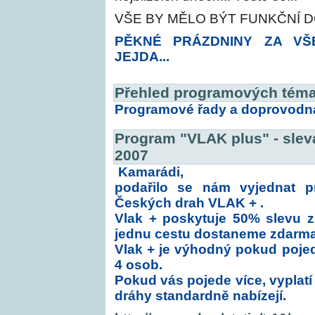
VŠE BY MĚLO BÝT FUNKČNÍ 
PĚKNÉ PRÁZDNINY ZA VŠ
JEJDA...
Přehled programových téma
Programové řady a doprovodn
Program "VLAK plus" - slev
2007
Kamarádi,
podařilo se nám vyjednat 
Českých drah VLAK + .
Vlak + poskytuje 50% slevu z
jednu cestu dostaneme zdarma
Vlak + je výhodný pokud poje
4 osob.
Pokud vás pojede více, vyplatí
dráhy standardně nabízejí.