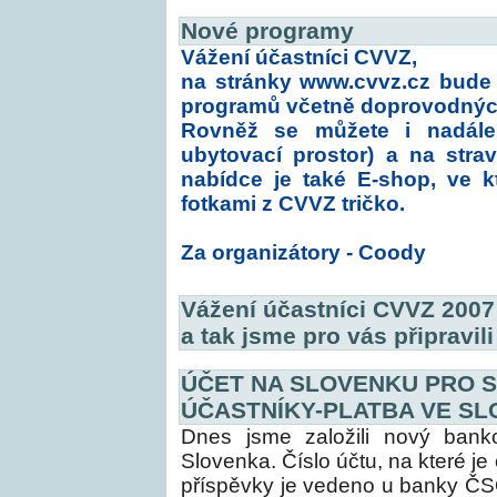
Nové programy
Vážení účastníci CVVZ,
na stránky
www.cvvz.cz
bude 2
programů včetně doprovodnýc
Rovněž se můžete i nadále 
ubytovací prostor) a na stravu
nabídce je také E-shop, ve 
fotkami z CVVZ tričko.
Za organizátory - Coody
Vážení účastníci CVVZ 2007 
a tak jsme pro vás připravil
ÚČET NA SLOVENKU PRO 
ÚČASTNÍKY-PLATBA VE S
Dnes jsme založili nový ban
Slovenka. Číslo účtu, na které j
příspěvky je vedeno u banky Č