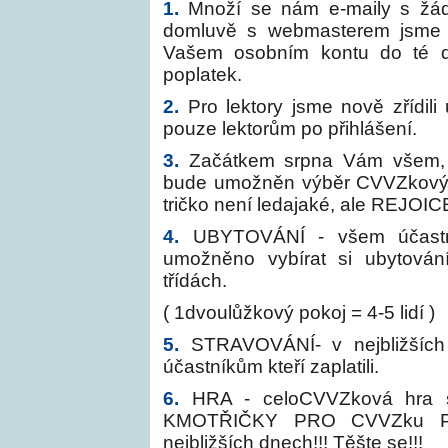
1.
Množí se nám e-maily s žád
domluvě s webmasterem jsme 
Vašem osobním kontu do té do
poplatek.
2.
Pro lektory jsme nově zřídili
pouze lektorům po přihlášení.
3.
Začátkem srpna Vám všem, kt
bude umožněn výběr CVVZkových
tričko není ledajaké, ale REJOIC
4.
UBYTOVÁNÍ - všem účastní
umožněno vybírat si ubytován
třídách.
( 1dvoulůžkový pokoj = 4-5 lidí )
5.
STRAVOVÁNÍ- v nejbližších
účastníkům kteří zaplatili.
6.
HRA - celoCVVZková hra
KMOTŘIČKY PRO CVVZku P
nejbližších dnech!!! Těšte se!!!