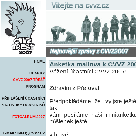
HOME
Anketka mailova k CVVZ 20
Vážení účastníci CVVZ 2007!
ČLÁNKY
CVVZ 2007 TŘEŠŤ
PROGRAM
Zdravím z Přerova!
PŘIHLÁŠENÍ ÚČASTNÍCI
Předpokládáme, že i vy jste ješ
STATISTIKY ÚČASTNÍKŮ
tak
vám posíláme naši minianket
FOTOALBUM 2007
m\šlenek ještě
E-MAIL: INFO@CVVZ.CZ
v hlavě.