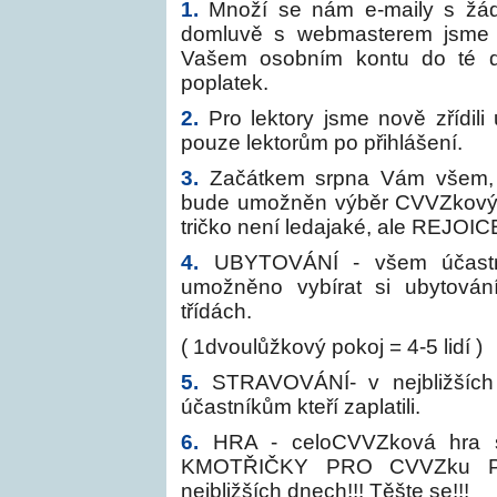
1.
Množí se nám e-maily s žád
domluvě s webmasterem jsme 
Vašem osobním kontu do té do
poplatek.
2.
Pro lektory jsme nově zřídili
pouze lektorům po přihlášení.
3.
Začátkem srpna Vám všem, kt
bude umožněn výběr CVVZkových
tričko není ledajaké, ale REJOIC
4.
UBYTOVÁNÍ - všem účastní
umožněno vybírat si ubytován
třídách.
( 1dvoulůžkový pokoj = 4-5 lidí )
5.
STRAVOVÁNÍ- v nejbližších
účastníkům kteří zaplatili.
6.
HRA - celoCVVZková hra
KMOTŘIČKY PRO CVVZku P
nejbližších dnech!!! Těšte se!!!