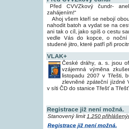
Před CVVZkový čundr- ane
zahájením!“
Ahoj všem kteří se nebojí obou
nahodit batoh a vydat se na cest
ani tak o cíl, jako spíš o cestu 
vedle Vás do kopce, o noční 
studené jitro, které patří při proc
VLAK+
České dráhy, a. s. jsou o
vzájemná výměna zkušen
listopadu 2007 v Třešti,
zlevněné zpáteční jízdné 
v síti ČD do stanice Třešť a Třešť
Registrace již není možná.
Stanovený limit
1.250 přihlášený
Registrace již není možná.