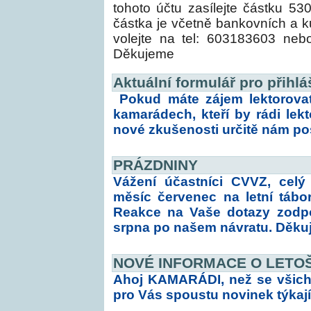
tohoto účtu zasílejte částk
částka je včetně bankovních a k
volejte na tel: 603183603 neb
Děkujeme
Aktuální formulář pro přihlá
Pokud máte zájem lektorovat
kamarádech, kteří by rádi lek
nové zkušenosti určitě nám poš
PRÁZDNINY
Vážení účastníci CVVZ, celý
měsíc červenec na letní tábor
Reakce na Vaše dotazy zodpo
srpna po našem návratu. Děku
NOVÉ INFORMACE O LETOŠ
Ahoj KAMARÁDI, než se všich
pro Vás spoustu novinek týkají