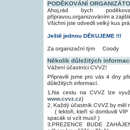
PODĚKOVÁNÍ ORGANIZÁTO
Ahoj,rád bych poděkov
přípravou,organizováním a zajišt
Všichni jste odvedli velký kus p
Ještě jednou DĚKUJEME !!!
Za organizační tým
Coody
Několik důležitých informací
Vážení účastníci CVVZ!
Připravili jsme pro vás 4 dny p
důležitých informací.
1,Na cestu na CVVZ lze využ
www.cvvz.cz
)
2, Každý účastník CVVZ by měl m
( lektoři, kteří si domluvili VI
spacák si vzít musí! )
3,PREZENCE BUDE ZAHÁJEN