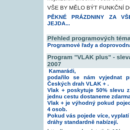
VŠE BY MĚLO BÝT FUNKČNÍ 
PĚKNÉ PRÁZDNINY ZA VŠ
JEJDA...
Přehled programových téma
Programové řady a doprovodn
Program "VLAK plus" - slev
2007
Kamarádi,
podařilo se nám vyjednat 
Českých drah VLAK + .
Vlak + poskytuje 50% slevu z
jednu cestu dostaneme zdarma
Vlak + je výhodný pokud poje
4 osob.
Pokud vás pojede více, vyplatí
dráhy standardně nabízejí.