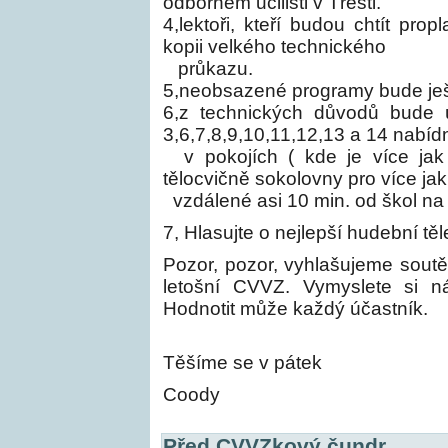
odborném učilišti v Třešti.
4,lektoři, kteří budou chtít pro
kopii velkého technického
průkazu.
5,neobsazené programy bude ješt
6,z technických důvodů bude 
3,6,7,8,9,10,11,12,13 a 14 nabíd
v pokojích ( kde je více ja
tělocvičně sokolovny pro více jak 
vzdálené asi 10 min. od škol na
7, Hlasujte o nejlepší hudební tě
Pozor, pozor, vyhlašujeme sout
letošní CVVZ. Vymyslete si ná
Hodnotit může každý účastník.
Těšíme se v pátek
Coody
Před CVVZkový čundr