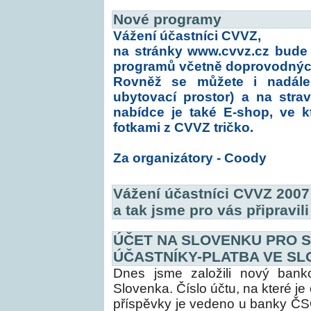
Nové programy
Vážení účastníci CVVZ,
na stránky
www.cvvz.cz
bude 2
programů včetně doprovodnýc
Rovněž se můžete i nadále 
ubytovací prostor) a na stravu
nabídce je také E-shop, ve 
fotkami z CVVZ tričko.
Za organizátory - Coody
Vážení účastníci CVVZ 2007 
a tak jsme pro vás připravil
ÚČET NA SLOVENKU PRO 
ÚČASTNÍKY-PLATBA VE S
Dnes jsme založili nový ban
Slovenka. Číslo účtu, na které j
příspěvky je vedeno u banky Č