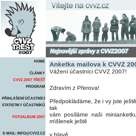
HOME
Anketka mailova k CVVZ 20
Vážení účastníci CVVZ 2007!
ČLÁNKY
CVVZ 2007 TŘEŠŤ
PROGRAM
Zdravím z Přerova!
PŘIHLÁŠENÍ ÚČASTNÍCI
Předpokládáme, že i vy jste ješ
STATISTIKY ÚČASTNÍKŮ
tak
vám posíláme naši minianket
FOTOALBUM 2007
m\šlenek ještě
E-MAIL: INFO@CVVZ.CZ
v hlavě.