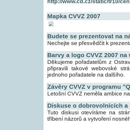
http://www.cd.cz/static/tr10/c
Mapka CVVZ 2007
Budete se prezentovat na n
Nechejte se přesvědčit k prezent
Barvy a logo CVVZ 2007 na
Děkujeme pořadatelům z Ostravy 
připravili takové webovské str
jednoho pořadatele na dalšího.
Závěry CVVZ v programu "
Letošní CVVZ neměla ambice na 
Diskuse o dobrovolnících a 
Tuto diskusi otevíráme na str
tříbení názorů a vytvoření nosn