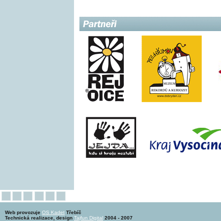
Web provozuje
OS Kadet
Třebíč
Technická realizace, design
Tajfun Digital
2004 - 2007